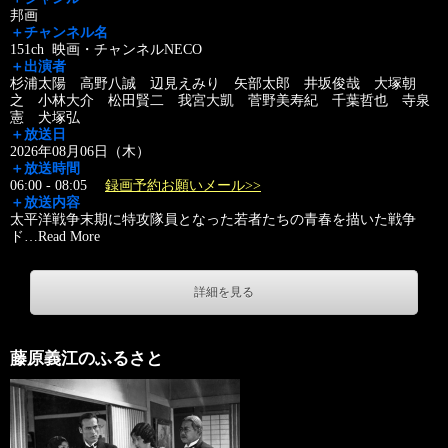
邦画
＋チャンネル名
151ch 映画・チャンネルNECO
＋出演者
杉浦太陽 高野八誠 辺見えみり 矢部太郎 井坂俊哉 大塚朝
之 小林大介 松田賢二 我宮大凱 菅野美寿紀 千葉哲也 寺泉
憲 犬塚弘
＋放送日
2026年08月06日（木）
＋放送時間
06:00 - 08:05
録画予約お願いメール>>
＋放送内容
太平洋戦争末期に特攻隊員となった若者たちの青春を描いた戦争
ド
…
Read More
詳細を見る
藤原義江のふるさと