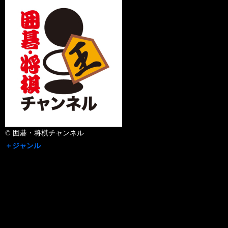
© 囲碁・将棋チャンネル
＋ジャンル
囲碁・将棋
＋チャンネル名
196ch 囲碁・将棋チャンネル
＋出演者
解説：石井健太郎七段／聞き手：山根ことみ女流三段
＋放送日
2026年08月06日（木）
＋放送時間
20:00 - 21:38
録画予約お願いメール>>