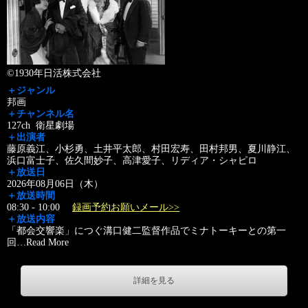
©1930年日活株式会社
＋ジャンル
邦画
＋チャンネル名
127ch 衛星劇場
＋出演者
藤原義江、小杉勇、土井平太郎、村田宏寿、田村邦男、夏川静江、
浜口富士子、佐久間妙子、高津愛子、リディア・シャピロ
＋放送日
2026年08月06日（木）
＋放送時間
08:30 - 10:00
録画予約お願いメール>>
＋放送内容
「都会交響楽」につぐ溝口健二監督作品でミナトーキーとの第一
回
…
Read More
詳細を見る