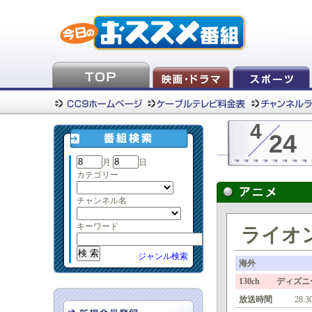
4
24
月
日
カテゴリー
チャンネル名
キーワード
ライオン
ジャンル検索
海外
130ch ディズ
放送時間
28:3