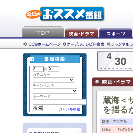
4
30
月
日
カテゴリー
チャンネル名
キーワード
蔵海＜
を揺るが
ジャンル検索
韓流・アジア系
191ch WOWO