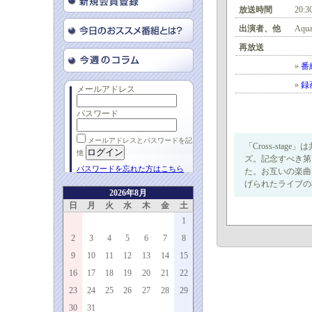
放送時間
20:3
出演者、他
Aqu
再放送
»
番
»
録
メールアドレス
パスワード
メールアドレスとパスワードを記
「Cross-sta
憶
ズ。記念すべき第1弾
パスワードを忘れた方はこちら
た。お互いの楽曲
げられたライブの
2026年8月
日
月
火
水
木
金
土
1
2
3
4
5
6
7
8
9
10
11
12
13
14
15
16
17
18
19
20
21
22
23
24
25
26
27
28
29
30
31