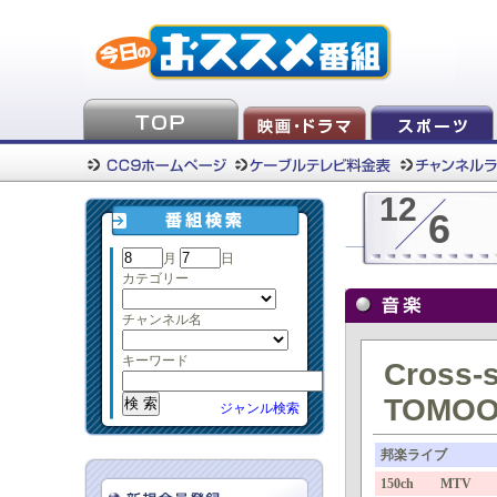
12
6
月
日
カテゴリー
チャンネル名
キーワード
Cross-s
TOMO
ジャンル検索
邦楽ライブ
150ch MTV