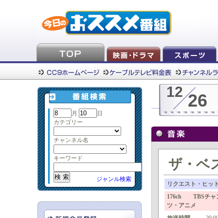
12
26
月
日
カテゴリー
チャンネル名
キーワード
ザ・ベス
ジャンル検索
リクエスト・ヒッ
176ch TBS
ツ・アニメ