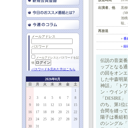
放送時間
20:0
出演者、他
黒柳
（M
池桃
聡、
再放送
メールアドレス
»
番
»
録
パスワード
メールアドレスとパスワードを記
伝説の音楽番
憶
ップとなる通算
パスワードを忘れた方はこちら
の回をオンエ
した中森明菜
2026年8月
日
月
火
水
木
金
土
神話」「トワ
1
ン・ウインド
2
3
4
5
6
7
8
「DESIR
のち、第1位
9
10
11
12
13
14
15
合間を縫って
16
17
18
19
20
21
22
陽子は番組初
23
24
25
26
27
28
29
のシングル「
30
31