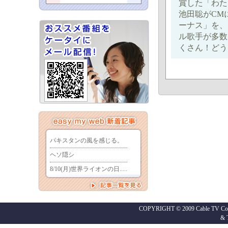
賞した「わた
池田聡がCM
ーナス」を、
ル歌手が多数
くさん！どう
COPYRIGHT © 2009 Cable TV Co.,
&