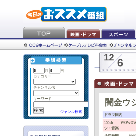
12
6
月
日
カテゴリー
チャンネル名
キーワード
闇金ウシ
ジャンル検索
ドラマ国内
155ch WOW
ツ・音楽