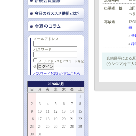
放送時間
10:0
出演者、他
山田
べき
再放送
12/3
録
»
番
メールアドレス
»
録
パスワード
真鍋昌平による原
メールアドレスとパスワードを記
(ウシジマ)を主
憶
パスワードを忘れた方はこちら
2026年8月
日
月
火
水
木
金
土
1
2
3
4
5
6
7
8
9
10
11
12
13
14
15
16
17
18
19
20
21
22
23
24
25
26
27
28
29
30
31