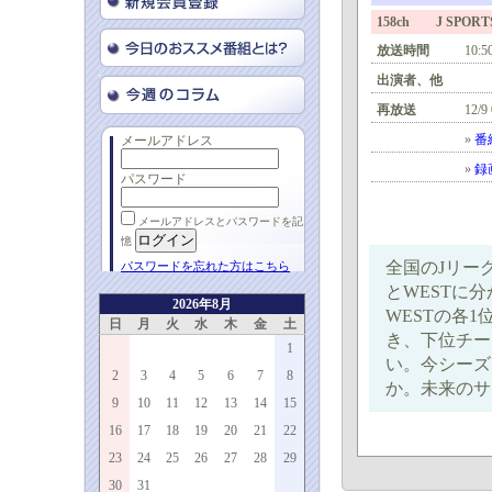
158ch J SPORTS
放送時間
10:5
出演者、他
再放送
12/9
»
番
メールアドレス
»
録
パスワード
メールアドレスとパスワードを記
憶
全国のJリー
パスワードを忘れた方はこちら
とWESTに
2026年8月
WESTの各
日
月
火
水
木
金
土
き、下位チー
1
い。今シーズ
2
3
4
5
6
7
8
か。未来のサ
9
10
11
12
13
14
15
16
17
18
19
20
21
22
23
24
25
26
27
28
29
30
31