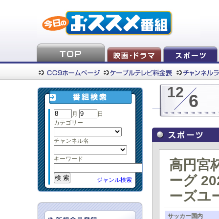
12
6
月
日
カテゴリー
チャンネル名
キーワード
高円宮杯
ーグ 20
ジャンル検索
ーズユー
サッカー国内