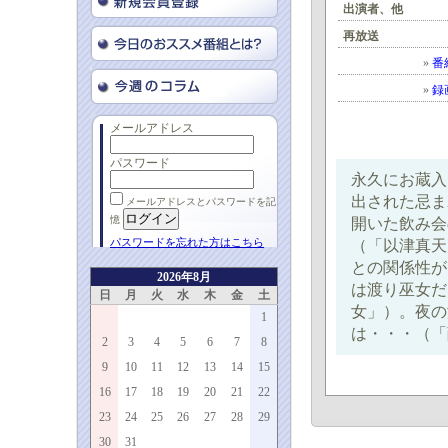
出演者、他
再放送
»
番
»
録
メールアドレス
パスワード
永久にお蔵入
出された忌ま
メールアドレスとパスワードを記
憶
開いた飲み会
パスワードを忘れた方はこちら
（「以津真天
との関係性が
2026年8月
は渡り巫女だ
日
月
火
水
木
金
土
女」）。夜の
1
は・・・（「
2
3
4
5
6
7
8
9
10
11
12
13
14
15
16
17
18
19
20
21
22
23
24
25
26
27
28
29
30
31