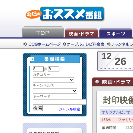
12
26
月
日
カテゴリー
チャンネル名
キーワード
封印映
ジャンル検索
オリジナルビデオ（
157ch ファミ
放送時間
22:5