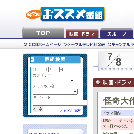
7
8
月
日
カテゴリー
チャンネル名
キーワード
怪奇大作
ジャンル検索
ドラマ国内
135ch チャン
ス・日本のうた