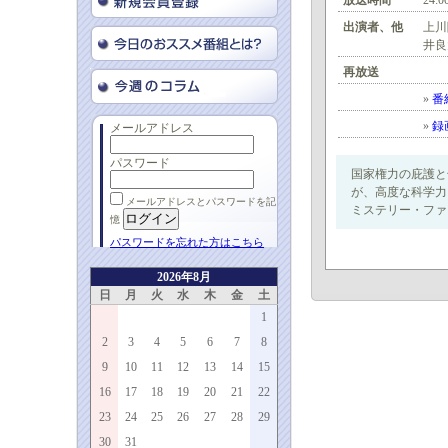
放送時間
24:0
出演者、他
上川
井良
再放送
»
番
»
録
メールアドレス
パスワード
国家権力の庇護と
が、高度な科学力
メールアドレスとパスワードを記
ミステリー・ファイ
憶
パスワードを忘れた方はこちら
2026年8月
日
月
火
水
木
金
土
1
2
3
4
5
6
7
8
9
10
11
12
13
14
15
16
17
18
19
20
21
22
23
24
25
26
27
28
29
30
31