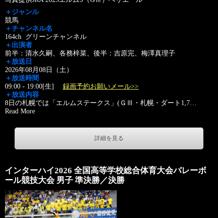
＋ジャンル
競馬
＋チャンネル名
164ch グリーンチャンネル
＋出演者
前半：清水久嗣、各務梓菜、後半：吉原完、梅澤真理子
＋放送日
2026年08月08日（土）
＋放送時間
09:00 - 19:00[生]
録画予約お願いメール>>
＋放送内容
8日の札幌では「エルムステークス」(ＧⅢ・札幌・ダート1,7
…
Read More
詳細を見る
インターハイ2026 全国高等学校総合体育大会バレーボ
ール競技大会 男子 準決勝／決勝