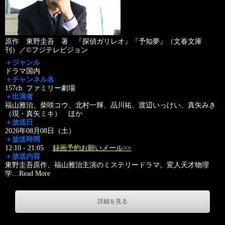
原作 東野圭吾 著 『探偵ガリレオ』『予知夢』（文春文庫
刊）／©フジテレビジョン
＋ジャンル
ドラマ国内
＋チャンネル名
157ch ファミリー劇場
＋出演者
福山雅治、柴咲コウ、北村一輝、品川祐、渡辺いっけい、真矢みき
（現・真矢ミキ） ほか
＋放送日
2026年08月08日（土）
＋放送時間
12:10 - 21:05
録画予約お願いメール>>
＋放送内容
東野圭吾原作、福山雅治主演のミステリードラマ。変人天才物理
学
…
Read More
詳細を見る