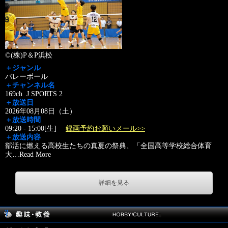
©(株)P＆P浜松
＋ジャンル
バレーボール
＋チャンネル名
169ch J SPORTS 2
＋放送日
2026年08月08日（土）
＋放送時間
09:20 - 15:00[生]
録画予約お願いメール>>
＋放送内容
部活に燃える高校生たちの真夏の祭典、「全国高等学校総合体育
大
…
Read More
詳細を見る