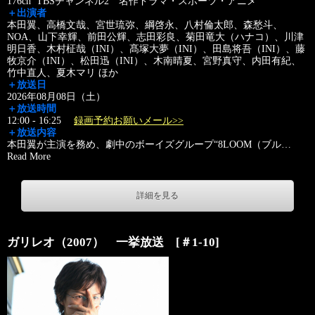
176ch TBSチャンネル2 名作ドラマ・スポーツ・アニメ
＋出演者
本田翼、高橋文哉、宮世琉弥、綱啓永、八村倫太郎、森愁斗、
NOA、山下幸輝、前田公輝、志田彩良、菊田竜大（ハナコ）、川津
明日香、木村柾哉（INI）、髙塚大夢（INI）、田島将吾（INI）、藤
牧京介（INI）、松田迅（INI）、木南晴夏、宮野真守、内田有紀、
竹中直人、夏木マリ ほか
＋放送日
2026年08月08日（土）
＋放送時間
12:00 - 16:25
録画予約お願いメール>>
＋放送内容
本田翼が主演を務め、劇中のボーイズグループ“8LOOM（ブル
…
Read More
詳細を見る
ガリレオ（2007） 一挙放送 [＃1-10]