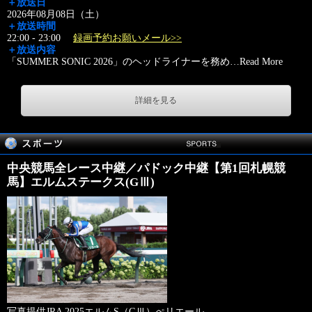
＋放送日
2026年08月08日（土）
＋放送時間
22:00 - 23:00
録画予約お願いメール>>
＋放送内容
「SUMMER SONIC 2026」のヘッドライナーを務め
…
Read More
詳細を見る
中央競馬全レース中継／パドック中継【第1回札幌競
馬】エルムステークス(GⅢ)
写真提供JRA 2025エルムS（GⅢ）ぺリエール