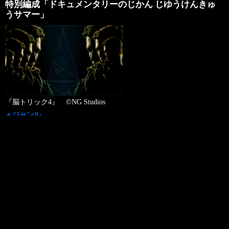
特別編成「ドキュメンタリーのじかん じゆうけんきゅ
うサマー」
『脳トリック4』 ©NG Studios
＋ジャンル
ドキュメンタリー
＋チャンネル名
130ch ディズニージュニア
＋放送日
2026年08月08日（土）
＋放送時間
17:00 - 19:30
録画予約お願いメール>>
＋放送内容
好評放送中の『ディズニージュニア ドキュメンタリーのじかん』
…
Read More