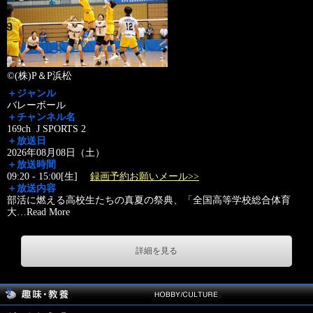
©(株)P＆P浜松
＋ジャンル
バレーボール
＋チャンネル名
169ch J SPORTS 2
＋放送日
2026年08月08日（土）
＋放送時間
09:20 - 15:00[生]
録画予約お願いメール>>
＋放送内容
部活に燃える高校生たちの真夏の祭典、「全国高等学校総合体育
大
…
Read More
詳細を見る