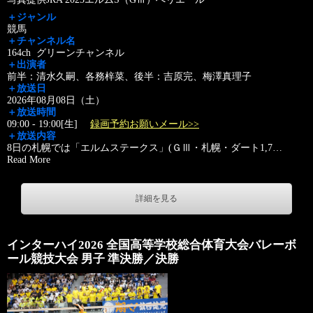
＋ジャンル
競馬
＋チャンネル名
164ch グリーンチャンネル
＋出演者
前半：清水久嗣、各務梓菜、後半：吉原完、梅澤真理子
＋放送日
2026年08月08日（土）
＋放送時間
09:00 - 19:00[生]
録画予約お願いメール>>
＋放送内容
8日の札幌では「エルムステークス」(ＧⅢ・札幌・ダート1,7
…
Read More
詳細を見る
インターハイ2026 全国高等学校総合体育大会バレーボ
ール競技大会 男子 準決勝／決勝