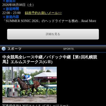
＋放送日
2026年08月08日（土）
＋放送時間
22:00 - 23:00
録画予約お願いメール>>
＋放送内容
「SUMMER SONIC 2026」のヘッドライナーを務め
…
Read More
詳細を見る
中央競馬全レース中継／パドック中継【第1回札幌競
馬】エルムステークス(GⅢ)
写真提供JRA 2025エルムS（GⅢ）ぺリエール