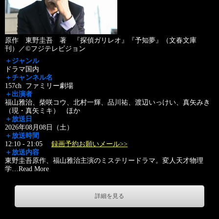
原作 東野圭吾 著 『探偵ガリレオ』『予知夢』（文春文庫
刊）／©フジテレビジョン
＋ジャンル
ドラマ国内
＋チャンネル名
157ch ファミリー劇場
＋出演者
福山雅治、柴咲コウ、北村一輝、品川祐、渡辺いっけい、真矢みき
（現・真矢ミキ） ほか
＋放送日
2026年08月08日（土）
＋放送時間
12:10 - 21:05
録画予約お願いメール>>
＋放送内容
東野圭吾原作、福山雅治主演のミステリードラマ。変人天才物理
学
…
Read More
詳細を見る