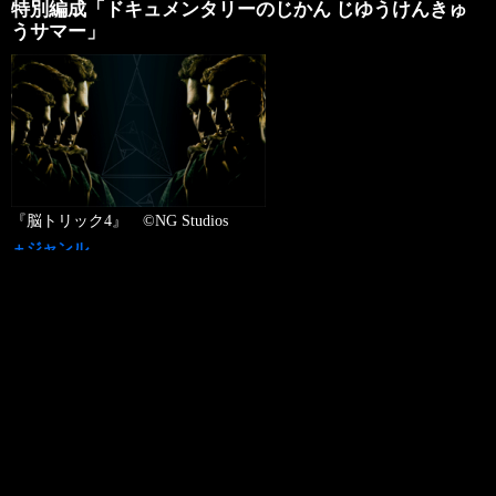
特別編成「ドキュメンタリーのじかん じゆうけんきゅ
うサマー」
『脳トリック4』 ©NG Studios
＋ジャンル
ドキュメンタリー
＋チャンネル名
130ch ディズニージュニア
＋放送日
2026年08月08日（土）
＋放送時間
17:00 - 19:30
録画予約お願いメール>>
＋放送内容
好評放送中の『ディズニージュニア ドキュメンタリーのじかん』
…
Read More