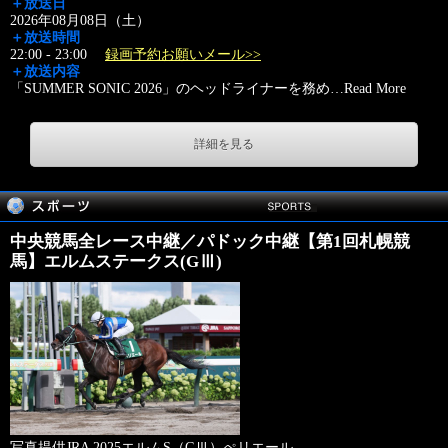
＋放送日
2026年08月08日（土）
＋放送時間
22:00 - 23:00
録画予約お願いメール>>
＋放送内容
「SUMMER SONIC 2026」のヘッドライナーを務め
…
Read More
詳細を見る
中央競馬全レース中継／パドック中継【第1回札幌競
馬】エルムステークス(GⅢ)
写真提供JRA 2025エルムS（GⅢ）ぺリエール