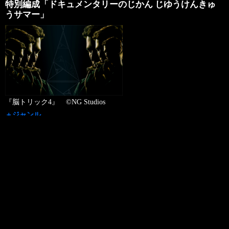
特別編成「ドキュメンタリーのじかん じゆうけんきゅ
うサマー」
『脳トリック4』 ©NG Studios
＋ジャンル
ドキュメンタリー
＋チャンネル名
130ch ディズニージュニア
＋放送日
2026年08月08日（土）
＋放送時間
17:00 - 19:30
録画予約お願いメール>>
＋放送内容
好評放送中の『ディズニージュニア ドキュメンタリーのじかん』
…
Read More