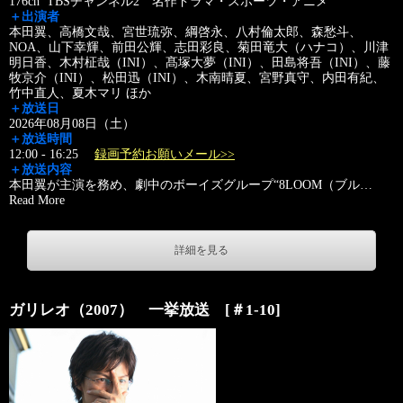
176ch TBSチャンネル2 名作ドラマ・スポーツ・アニメ
＋出演者
本田翼、高橋文哉、宮世琉弥、綱啓永、八村倫太郎、森愁斗、
NOA、山下幸輝、前田公輝、志田彩良、菊田竜大（ハナコ）、川津
明日香、木村柾哉（INI）、髙塚大夢（INI）、田島将吾（INI）、藤
牧京介（INI）、松田迅（INI）、木南晴夏、宮野真守、内田有紀、
竹中直人、夏木マリ ほか
＋放送日
2026年08月08日（土）
＋放送時間
12:00 - 16:25
録画予約お願いメール>>
＋放送内容
本田翼が主演を務め、劇中のボーイズグループ“8LOOM（ブル
…
Read More
詳細を見る
ガリレオ（2007） 一挙放送 [＃1-10]