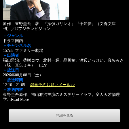
原作 東野圭吾 著 『探偵ガリレオ』『予知夢』（文春文庫
刊）／©フジテレビジョン
＋ジャンル
ドラマ国内
＋チャンネル名
157ch ファミリー劇場
＋出演者
福山雅治、柴咲コウ、北村一輝、品川祐、渡辺いっけい、真矢みき
（現・真矢ミキ） ほか
＋放送日
2026年08月08日（土）
＋放送時間
12:10 - 21:05
録画予約お願いメール>>
＋放送内容
東野圭吾原作、福山雅治主演のミステリードラマ。変人天才物理
学
…
Read More
詳細を見る