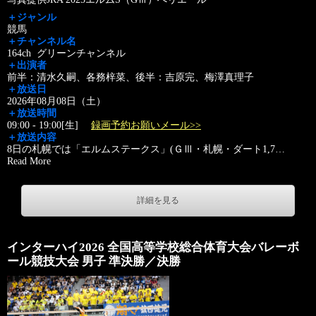
＋ジャンル
競馬
＋チャンネル名
164ch グリーンチャンネル
＋出演者
前半：清水久嗣、各務梓菜、後半：吉原完、梅澤真理子
＋放送日
2026年08月08日（土）
＋放送時間
09:00 - 19:00[生]
録画予約お願いメール>>
＋放送内容
8日の札幌では「エルムステークス」(ＧⅢ・札幌・ダート1,7
…
Read More
詳細を見る
インターハイ2026 全国高等学校総合体育大会バレーボ
ール競技大会 男子 準決勝／決勝