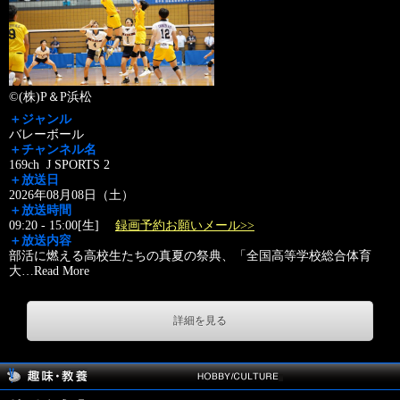
©(株)P＆P浜松
＋ジャンル
バレーボール
＋チャンネル名
169ch J SPORTS 2
＋放送日
2026年08月08日（土）
＋放送時間
09:20 - 15:00[生]
録画予約お願いメール>>
＋放送内容
部活に燃える高校生たちの真夏の祭典、「全国高等学校総合体育
大
…
Read More
詳細を見る